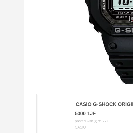
CASIO G-SHOCK ORI
5000-1JF
posted with
カエレバ
CASIO