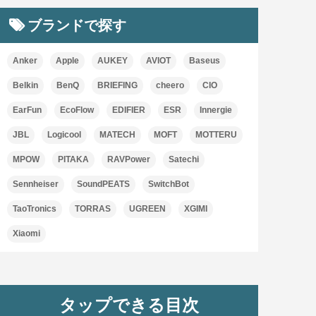
ブランドで探す
Anker
Apple
AUKEY
AVIOT
Baseus
Belkin
BenQ
BRIEFING
cheero
CIO
EarFun
EcoFlow
EDIFIER
ESR
Innergie
JBL
Logicool
MATECH
MOFT
MOTTERU
MPOW
PITAKA
RAVPower
Satechi
Sennheiser
SoundPEATS
SwitchBot
TaoTronics
TORRAS
UGREEN
XGIMI
Xiaomi
タップできる目次