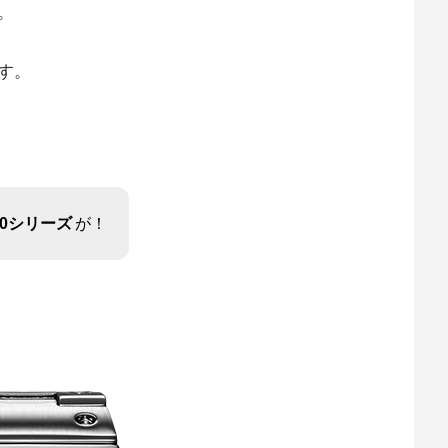
。
す。
00シリーズ
が！