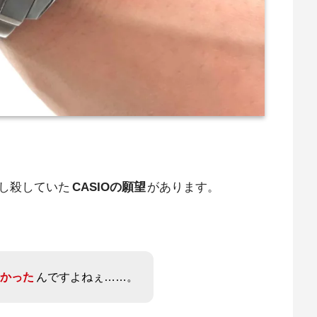
し殺していた
CASIOの願望
があります。
しかった
んですよねぇ……。