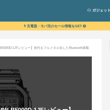
ガジェッ
充電器・モバ充のセール情報をGET
W-B5000D-1JFレビュー】初代をフルメタル化したBluetooth搭載
GMW-B5000D-1JFレビュー】