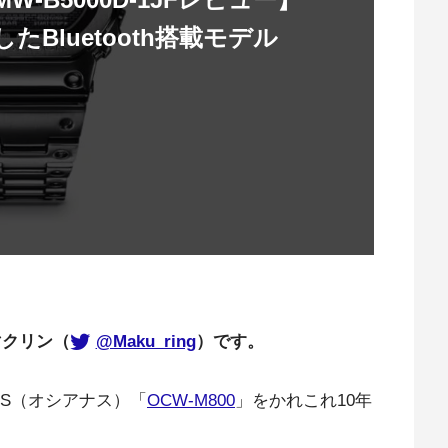
Bluetooth搭載モデル
マクリン（
@Maku_ring
）です。
US（オシアナス）「
OCW-M800
」をかれこれ10年