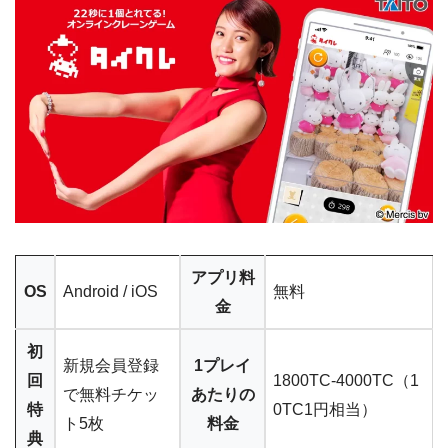
アプリ料
OS
Android / iOS
無料
金
初
新規会員登録
1プレイ
回
1800TC-4000TC（1
で無料チケッ
あたりの
特
0TC1円相当）
ト5枚
料金
典