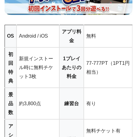
アプリ料
OS
Android / iOS
無料
金
初
新規インストー
1プレイ
回
77-777PT（1PT1円
ル時に無料チケ
あたりの
特
相当）
ット3枚
料金
典
景
品
約3,800点
練習台
有り
数
ア
無料チケット有
シ