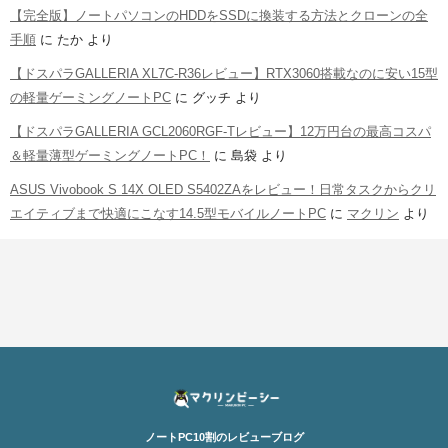
【完全版】ノートパソコンのHDDをSSDに換装する方法とクローンの全
手順
に
たか
より
【ドスパラGALLERIA XL7C-R36レビュー】RTX3060搭載なのに安い15型
の軽量ゲーミングノートPC
に
グッチ
より
【ドスパラGALLERIA GCL2060RGF-Tレビュー】12万円台の最高コスパ
＆軽量薄型ゲーミングノートPC！
に
島袋
より
ASUS Vivobook S 14X OLED S5402ZAをレビュー！日常タスクからクリ
エイティブまで快適にこなす14.5型モバイルノートPC
に
マクリン
より
ノートPC10割のレビューブログ