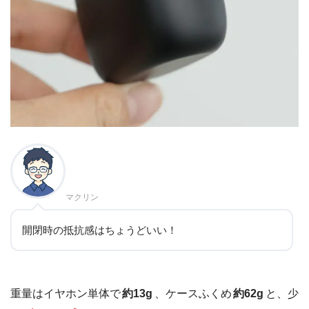
マクリン
開閉時の抵抗感はちょうどいい！
重量はイヤホン単体で
約13g
、ケースふくめ
約62g
と、少