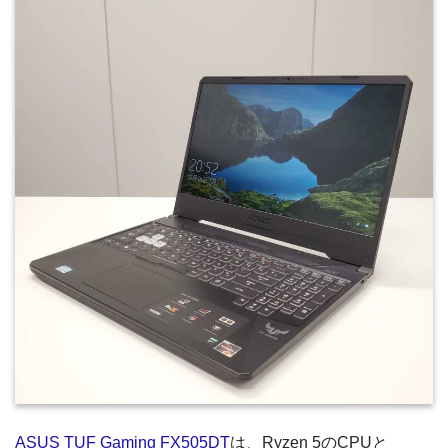
ASUS TUF Gaming FX505DT
は、Ryzen 5のCPUと