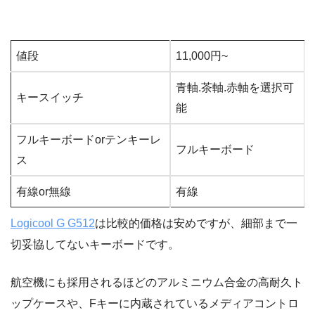
値段
11,000円~
青軸.茶軸.赤軸を選択可
キースイッチ
能
フルキーボードorテンキーレ
フルキーボード
ス
有線or無線
有線
Logicool G G512
は比較的価格は安めですが、細部まで一
切妥協してないキーボードです。
航空機にも採用されるほどのアルミニウム合金の高耐久ト
ップケースや、Fキーに内蔵されているメディアコントロ