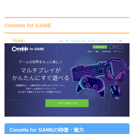
ConoHa for GAME
ConoHa for GAMEの特徴・魅力