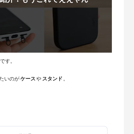
です。
いたいのが
ケース
や
スタンド
。