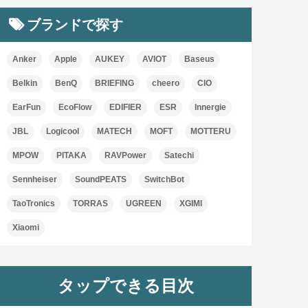
ブランドで探す
Anker
Apple
AUKEY
AVIOT
Baseus
Belkin
BenQ
BRIEFING
cheero
CIO
EarFun
EcoFlow
EDIFIER
ESR
Innergie
JBL
Logicool
MATECH
MOFT
MOTTERU
MPOW
PITAKA
RAVPower
Satechi
Sennheiser
SoundPEATS
SwitchBot
TaoTronics
TORRAS
UGREEN
XGIMI
Xiaomi
タップできる目次