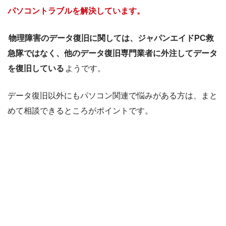
パソコントラブルを解決しています。
〒150-0041
所在地
東京都渋谷区神南1-5-14 三船ビル40
物理障害のデータ復旧に関しては、ジャパンエイドPC救
その他サービス内容
・宅配、持込、出張で復旧対応(出張は
急隊ではなく、他のデータ復旧専門業者に外注してデータ
を復旧している
ようです。
データ復旧以外にもパソコン関連で悩みがある方は、まと
めて相談できるところがポイントです。