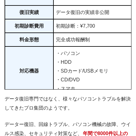
復旧実績
データ復旧の実績非公開
初期診断費用
初期診断：¥7,700
料金形態
完全成功報酬制
・パソコン
・HDD
対応機器
・SDカード/USBメモリ
・CD/DVD
・スマホ
データ復旧専門ではなく、様々なパソコントラブルを解決
・ISO27001/ISMS
してきたプロ集団のようです。
セキュリティ
・Pマーク
データー復旧、回線トラブル、パソコン機械の故障、ウイ
営業時間
・平日10：00～19：00
ルス感染、セキュリティ対策など、
年間で8000件以上の