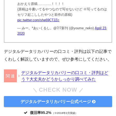
おかえり原稿…………！！！！
(原稿は今書いてるやつなので写せないけど ※写ってるのは
セリフ起こししたやつと前作の原稿)
pic.twitter.com/she69CT2Zc
— みー。*あいくるし。@7/7新刊 (@youme_neko)
April 23,
2020
デジタルデータリカバリーの口コミ・評判は以下の記事で
くわしく解説していますので、ぜひ参考にしてください。
デジタルデータリカバリーの口コミ・評判はど
う？大丈夫かどうかしっかり調べてみた
CHECK NOW
デジタルデータリカバリー公式ページ
復旧率95.2%
（※2018年2月実績）