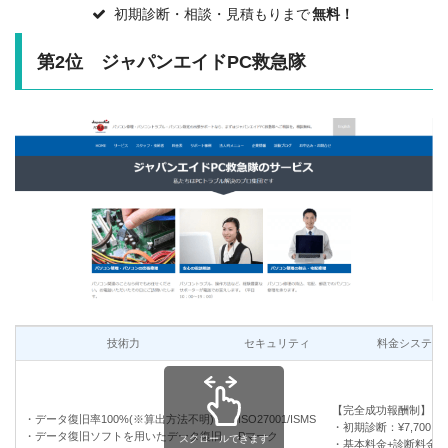
初期診断・相談・見積もりまで
無料！
第2位 ジャパンエイドPC救急隊
技術力
セキュリティ
料金システム
【完全成功報酬制】
・データ復旧率100%(※算出方法不明)
ISO27001/ISMS
・初期診断：¥7,700
・データ復旧ソフトを用いたデータ復旧
Pマーク
・基本料金+診断料金+