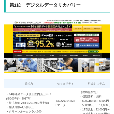
第1位 デジタルデータリカバリー
技術力
セキュリティ
料金システム
【成功報酬制】
・14年連続データ復旧国内売上No.1
・初期診断：無料
(※2007年～2017年)
ISO27001/ISMS
・500GB未満：5,500円～
・復旧率95.2%
(※2018年2月実績)
Pマーク
・500GB以上：11,000円〜
・相談件数41万件以上
・1TB以上：22,000円〜
・クリーンルームクラス100
・2TB以上：33,000円〜