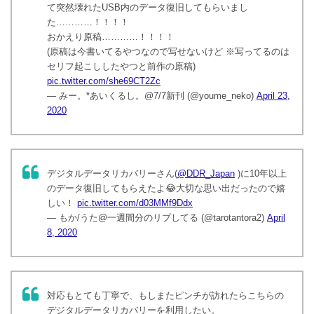
て突然壊れたUSB内のデータ復旧してもらいまし
た…………！！！！
おかえり原稿…………！！！！
(原稿は今書いてるやつなので写せないけど ※写ってるのは
セリフ起こししたやつと前作の原稿)
pic.twitter.com/she69CT2Zc
— みー。*あいくるし。@7/7新刊 (@youme_neko)
April 23,
2020
デジタルデータリカバリーさん(
@DDR_Japan
)に10年以上
のデータ復旧してもらえたよ😂大切な思い出だったので嬉
しい！
pic.twitter.com/d03MMf9Ddx
— もか/うた@一週間分のリプしてる (@tarotantora2)
April
8, 2020
対応もとても丁寧で、もしまたピンチが訪れたらこちらの
デジタルデータリカバリーを利用したい。