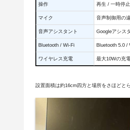
奥行
162mm
高さ
168.5mm
重量
1.25kg
技術仕様
カラー
ブラック、ホ
サウンドステージ
Devialet社のMo
操作
再生 / 一時停
マイク
音声制御用の遠
音声アシスタント
Googleアシ