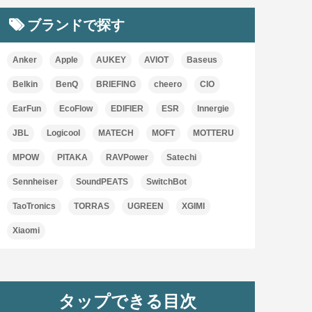
ブランドで探す
Anker
Apple
AUKEY
AVIOT
Baseus
Belkin
BenQ
BRIEFING
cheero
CIO
EarFun
EcoFlow
EDIFIER
ESR
Innergie
JBL
Logicool
MATECH
MOFT
MOTTERU
MPOW
PITAKA
RAVPower
Satechi
Sennheiser
SoundPEATS
SwitchBot
TaoTronics
TORRAS
UGREEN
XGIMI
Xiaomi