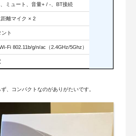
ワイト
no with SAM
止、ミュート、音量+ / -、BT接続
距離マイク × 2
スタント