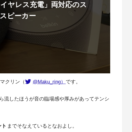
と「ワイヤレス充電」両対応のス
スピーカー
マクリン（
@Maku_ring）
です。
ら流したほうが音の臨場感や厚みがあってテンシ
ント
までそなえているとなおよし。