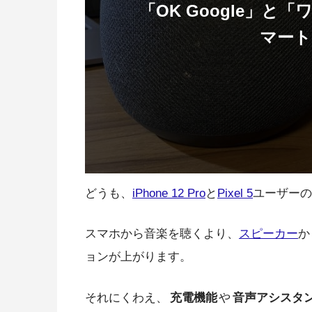
「OK Google」
マート
どうも、
iPhone 12 Pro
と
Pixel 5
ユーザーの
スマホから音楽を聴くより、
スピーカー
か
ョンが上がります。
それにくわえ、
充電機能
や
音声アシスタ