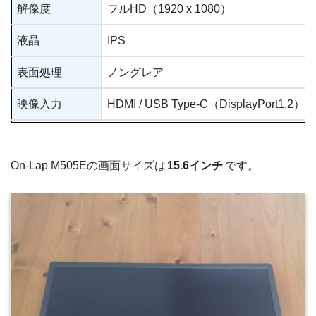
解像度
フルHD（1920 x 1080）
液晶
IPS
表面処理
ノングレア
映像入力
HDMI / USB Type-C（DisplayPort1.2）
映像出力
HDMI
On-Lap M505Eの画面サイズは
15.6インチ
です。
オーディオ出力
イヤホンジャック 3.5mm
スピーカー
2chスピーカー（最大1.5W x 2）