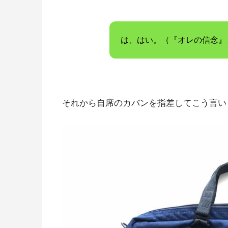
は、はい。（『オレの信念』
それから自席のカバンを指差してこう言い