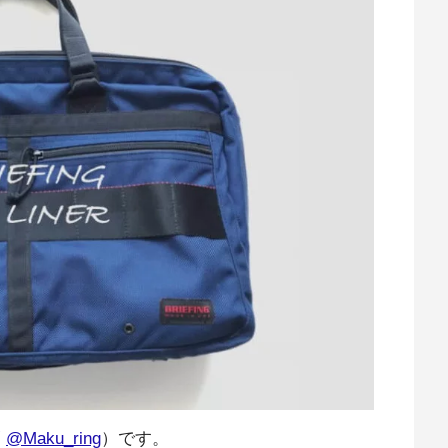
@Maku_ring
）です。