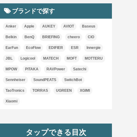
ブランドで探す
Anker
Apple
AUKEY
AVIOT
Baseus
Belkin
BenQ
BRIEFING
cheero
CIO
EarFun
EcoFlow
EDIFIER
ESR
Innergie
JBL
Logicool
MATECH
MOFT
MOTTERU
MPOW
PITAKA
RAVPower
Satechi
Sennheiser
SoundPEATS
SwitchBot
TaoTronics
TORRAS
UGREEN
XGIMI
Xiaomi
タップできる目次