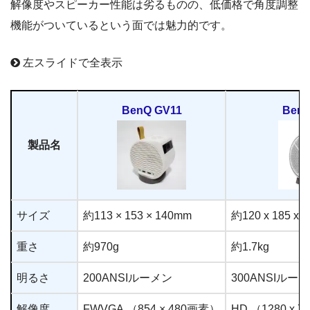
解像度やスピーカー性能は劣るものの、低価格で角度調整
機能がついているという面では魅力的です。
左スライドで全表示
BenQ GV11
BenQ
製品名
サイズ
約113 × 153 × 140mm
約120 x 185 x 
重さ
約970g
約1.7kg
明るさ
200ANSIルーメン
300ANSIルー
解像度
FWVGA （854 × 480画素）
HD （1280 x 