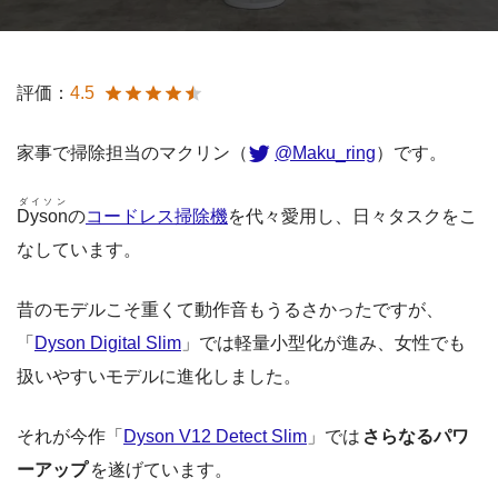
評価：
4.5
家事で掃除担当のマクリン（
@Maku_ring
）です。
ダイソン
Dyson
の
コードレス掃除機
を代々愛用し、日々タスクをこ
なしています。
昔のモデルこそ重くて動作音もうるさかったですが、
「
Dyson Digital Slim
」では軽量小型化が進み、女性でも
扱いやすいモデルに進化しました。
それが今作「
Dyson V12 Detect Slim
」では
さらなるパワ
ーアップ
を遂げています。