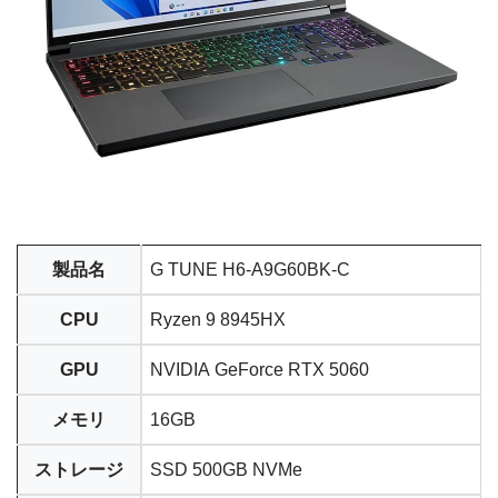
製品名
G TUNE H6-A9G60BK-C
CPU
Ryzen 9 8945HX
GPU
NVIDIA GeForce RTX 5060
メモリ
16GB
ストレージ
SSD 500GB NVMe