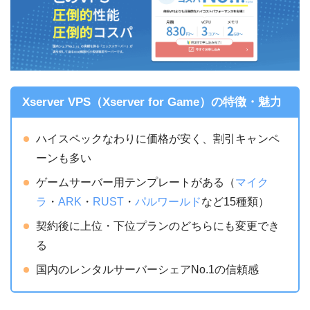
Xserver VPS（Xserver for Game）の特徴・魅力
ハイスペックなわりに価格が安く、割引キャンペ
ーンも多い
ゲームサーバー用テンプレートがある（
マイク
ラ
・
ARK
・
RUST
・
パルワールド
など15種類）
契約後に上位・下位プランのどちらにも変更でき
る
国内のレンタルサーバーシェアNo.1の信頼感