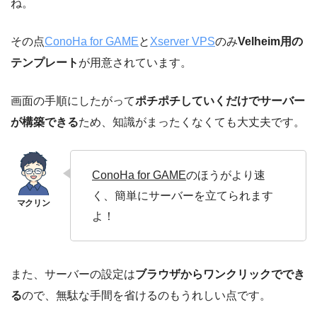
ね。
その点
ConoHa for GAME
と
Xserver VPS
のみ
Velheim用の
テンプレート
が用意されています。
画面の手順にしたがって
ポチポチしていくだけでサーバー
が構築できる
ため、知識がまったくなくても大丈夫です。
ConoHa for GAME
のほうがより速
く、簡単にサーバーを立てられます
よ！
また、サーバーの設定は
ブラウザからワンクリックででき
る
ので、無駄な手間を省けるのもうれしい点です。