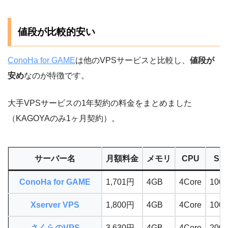
値段が比較的安い
ConoHa for GAME
は他のVPSサービスと比較し、
値段が
安め
なのが特徴です。
大手VPSサービスの1年契約の料金をまとめました
（KAGOYAのみ1ヶ月契約）。
サーバー名
月額料金
メモリ
CPU
SS
ConoHa for GAME
1,701円
4GB
4Core
100
Xserver VPS
1,800円
4GB
4Core
100
さくらのVPS
3,630円
4GB
4Core
200