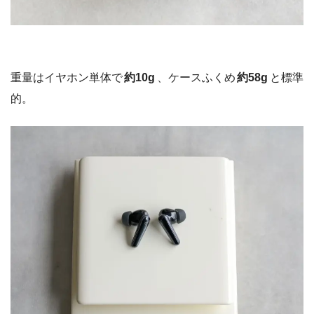
重量はイヤホン単体で
約10g
、ケースふくめ
約58g
と標準
的。