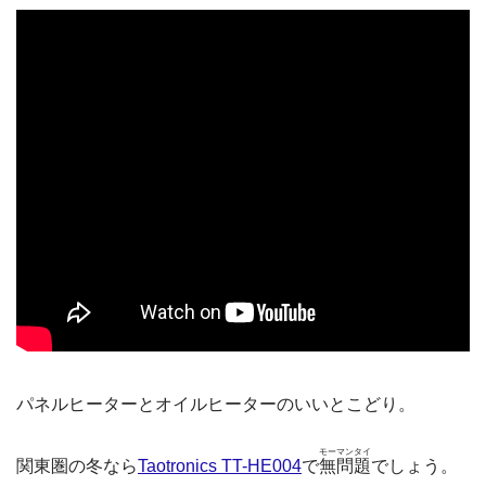
パネルヒーターとオイルヒーターのいいとこどり。
モーマンタイ
関東圏の冬なら
Taotronics TT-HE004
で
無問題
でしょう。