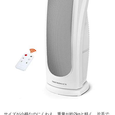
サイズが小柄なのにくわえ、重量が約2kgと軽く、片手で