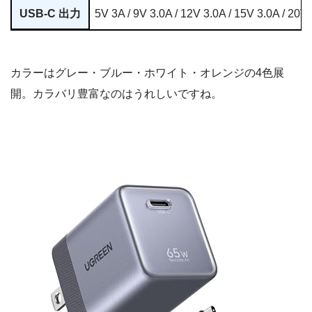
製品名
UGREEN Nexode Air 65W
サイズ
約33 x 31 x 40.4mm
重量
約73g
カラー
グレー / ブルー / ホワイト / オレンジ
出力ポート数
1（USB Type-C × 1）