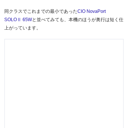
（左）Apple 67W USB-C電源アダプタ /（右）UGREEN Nexode Air 65W