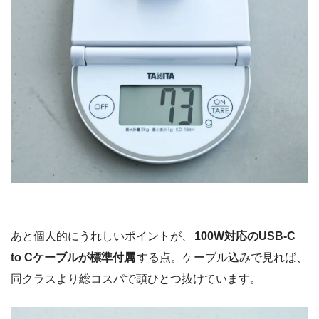
（左）CIO NovaPort SOLOⅡ 65W /（右）UGREEN Nexode Air 65W
重量は
73g
。65Wクラスとしては最軽量で、たしかにめち
ゃくちゃ軽いです。