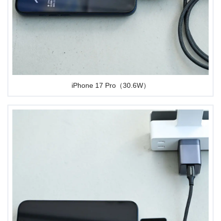
最大65W出力に対応し、MacBook Air/Proの充電にもしっ
かり追従でき、大抵のWindowsノートPCにも使えます。