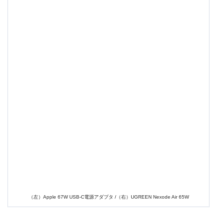
（左）Apple 67W USB-C電源アダプタ /（右）UGREEN Nexode Air 65W