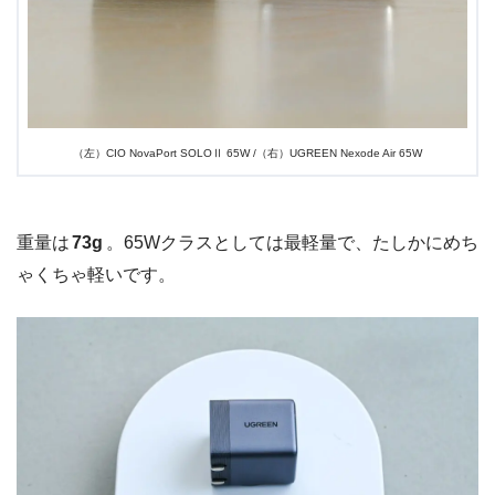
（左）CIO NovaPort SOLOⅡ 65W /（右）UGREEN Nexode Air 65W