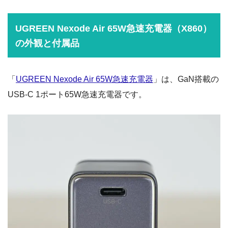
スマホ / タブレット / ノートPCに合わせて診
断
20W・30W・65W・100W以上のどれが必要
か整理
足りてるもの・買い足すべきものを表示
必要な充電器を診断する
自分に合う充電器の見つけ方
本記事のリンクには広告がふくまれています。