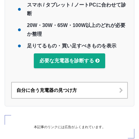
UGREEN Nexode Air 65W急速充電器はこん
な人におすすめ
UGREEN Nexode Air 65W急速充電器レビュ
ーまとめ
充電器・モバ充のセール状況は
充電ガジェット図鑑
で毎日
🐧
更新（いま
56点
が値下げ中）
自分に必要な充電器を30秒でチェック
「
自分に合う充電器はどれ？
」「
この端末ならこの
充電器で足りてる？
」「
泊まりなら何ポート必
要？
」こうした迷いを、iPhoneアプリ「
充電ポー
チ
」でまとめて確認できます！