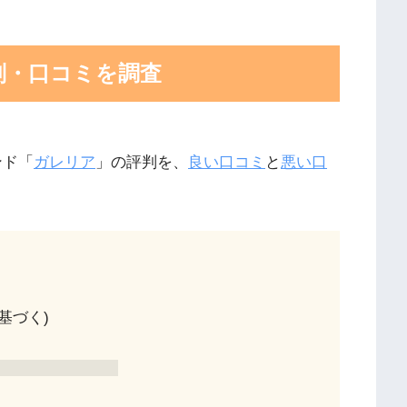
判・口コミを調査
ンド「
ガレリア
」の評判を、
良い口コミ
と
悪い口
基づく)