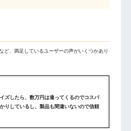
れど、、、原因不明だとパーツ交換をすぐや
ひとまず交換、をサッとやってくれるのはあ
対応も24時間だから嬉しいよね。
るし、そもそも配送も雑だったりするから、
ゃんと日本人で充実しているのはガレリアの
など、満足しているユーザーの声がいくつかあり
イズしたら、数万円は違ってくるのでコスパ
かりしているし、製品も間違いないので信頼