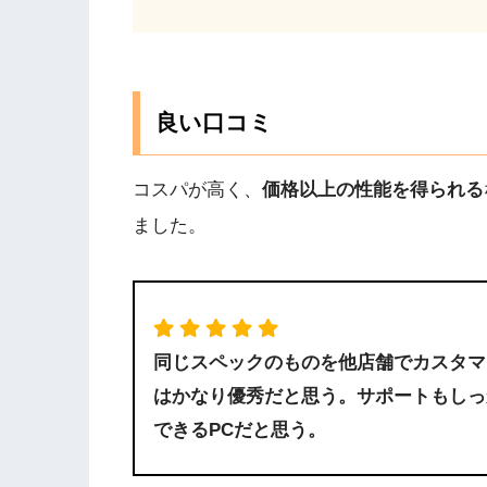
満足度を記入してください
が改善されたから、実際これからだけ
ってくれない所が多い中、こうして、
感想を記入してください
りがたいし、サポートセンターの電話
良い口コミ
最近はどこで買っても同じ気がしてい
結果的にはサービスやサポート面がち
コスパが高く、
価格以上の性能を得られる
良いところかも？
ました。
たまご
お名前
同じスペックのものを他店舗でカスタマ
Submit Review
何十万円も払って買うゴミ箱です！
はかなり優秀だと思う。サポートもしっ
どんどん買いましょう！
できるPCだと思う。
ガレリアはtemuと一緒