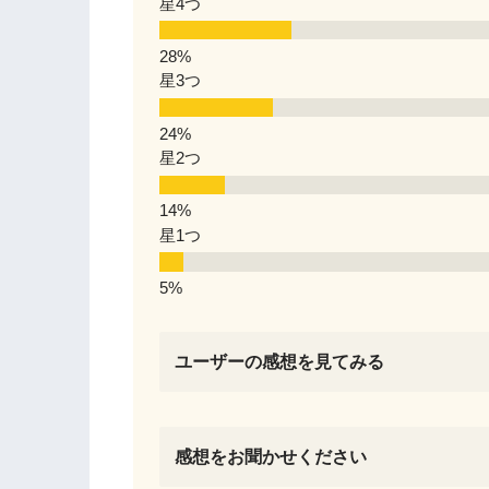
星4つ
星3つ
星2つ
星1つ
ユーザーの感想を見てみる
初期不良に当たってしまったが、修理
感想をお聞かせください
し、CPU、グラボ交換をサッとやっ