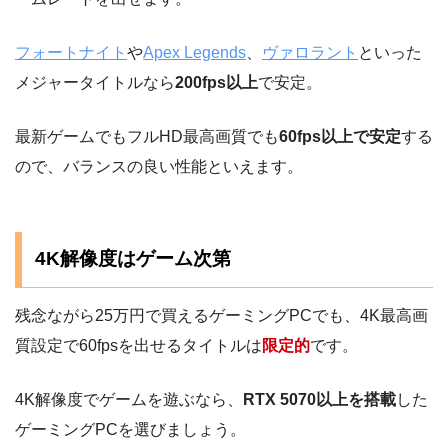
フォートナイト
や
Apex Legends
、
ヴァロラント
といった
メジャータイトルなら
200fps以上
で安定。
最新ゲームでもフルHD最高画質でも
60fps以上で安定
する
ので、バランスの良い性能といえます。
4K解像度はゲーム次第
残念ながら25万円で買えるゲーミングPCでも、4K最高画
質設定で60fpsを出せるタイトルは
限定的
です。
4K解像度でゲームを遊ぶなら、
RTX 5070以上を搭載
した
ゲーミングPCを選びましょう。