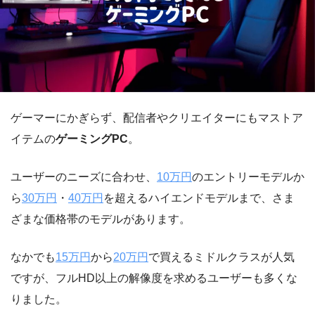
ゲーマーにかぎらず、配信者やクリエイターにもマストア
イテムの
ゲーミングPC
。
ユーザーのニーズに合わせ、
10万円
のエントリーモデルか
ら
30万円
・
40万円
を超えるハイエンドモデルまで、さま
ざまな価格帯のモデルがあります。
なかでも
15万円
から
20万円
で買えるミドルクラスが人気
ですが、フルHD以上の解像度を求めるユーザーも多くな
りました。