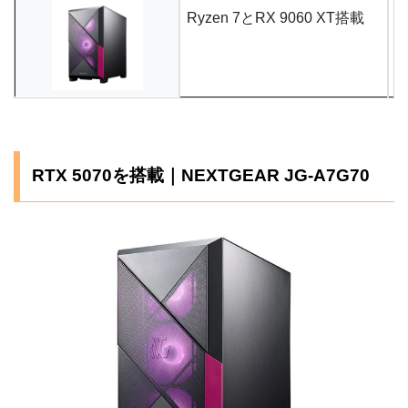
Ryzen 7とRX 9060 XT搭載
R
RTX 5070を搭載｜NEXTGEAR JG-A7G70