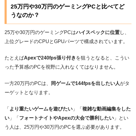
25万円や30万円のゲーミングPCと比べてど
うなのか？
25万や30万円のゲーミングPCは
ハイスペックに位置
し、
上位グレードのCPUとGPUパーツで構成されています。
たとえば
Apexで240fps張り付き
を狙うとなると、こうい
った予算感のPCを視野に入れなくてはなりません。
一方20万円のPCは、
同ゲームで144fpsを出したい人
がタ
ーゲットとなります。
「
より重たいゲームを遊びたい
」「
複雑な動画編集をした
い
」「
フォートナイトやApexの大会で勝利したい
」とい
う人は、25万円や30万円のPCを選ぶ必要があります。