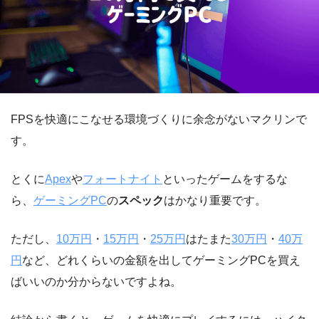
FPSを快適にこなせる環境づくりに余念がないマクリンで
す。
とくに
Apex
や
フォートナイト
といったゲームをするな
ら、
ゲーミングPC
の
スペック
はかなり重要です。
ただし、
10万円
・
15万円
・
25万円
はたまた
30万円
・
40万
円
など、どれくらいの金額を出してゲーミングPCを買え
ばいいのか分からないですよね。