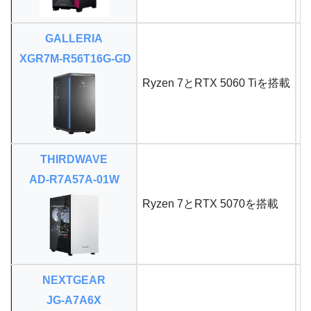
GALLERIA
XGR7M-R56T16G-GD
Ryzen 7とRTX 5060 Tiを搭載
R
THIRDWAVE
AD-R7A57A-01W
Ryzen 7とRTX 5070を搭載
R
NEXTGEAR
JG-A7A6X