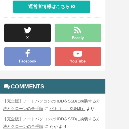
運営者情報はこちら
X
Feedly
Facebook
YouTube
COMMENTS
【完全版】ノートパソコンのHDDをSSDに換装する方
法とクローンの全手順
に
バキ（元、KUNJI）
より
【完全版】ノートパソコンのHDDをSSDに換装する方
法とクローンの全手順
に
たか
より