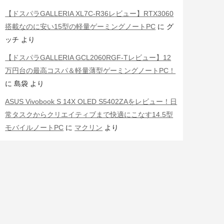
【ドスパラGALLERIA XL7C-R36レビュー】RTX3060
搭載なのに安い15型の軽量ゲーミングノートPC
に
グ
ッチ
より
【ドスパラGALLERIA GCL2060RGF-Tレビュー】12
万円台の最高コスパ＆軽量薄型ゲーミングノートPC！
に
島袋
より
ASUS Vivobook S 14X OLED S5402ZAをレビュー！日
常タスクからクリエイティブまで快適にこなす14.5型
モバイルノートPC
に
マクリン
より