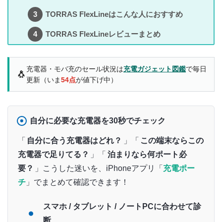
TORRAS FlexLineはこんな人におすすめ
TORRAS FlexLineレビューまとめ
充電器・モバ充のセール状況は
充電ガジェット図鑑
で毎日
🐧
更新（いま
54点
が値下げ中）
自分に必要な充電器を30秒でチェック
「
自分に合う充電器はどれ？
」「
この端末ならこの
充電器で足りてる？
」「
泊まりなら何ポート必
要？
」こうした迷いを、iPhoneアプリ「
充電ポー
チ
」でまとめて確認できます！
スマホ / タブレット / ノートPCに合わせて診
断