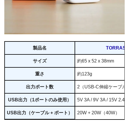
製品名
TORRAS F
サイズ
約65 x 52 x 38mm
重さ
約123g
出力ポート数
2（USB-C伸縮ケーブル / 
USB出力（1ポートのみ使用）
5V 3A / 9V 3A / 15V 2
USB出力（ケーブル + ポート）
20W + 20W（40W）