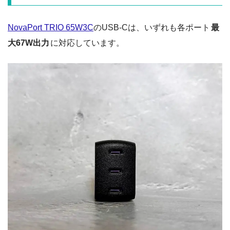
NovaPort TRIO 65W3C
のUSB-Cは、いずれも各ポート
最
大67W出力
に対応しています。