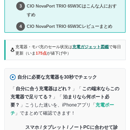
CIO NovaPort TRIO 65W3Cはこんな人におす
すめ
CIO NovaPort TRIO 65W3Cレビューまとめ
充電器・モバ充のセール状況は
充電ガジェット図鑑
で毎日
🐧
更新（いま
175点
が値下げ中）
自分に必要な充電器を30秒でチェック
「
自分に合う充電器はどれ？
」「
この端末ならこの
充電器で足りてる？
」「
泊まりなら何ポート必
要？
」こうした迷いを、iPhoneアプリ「
充電ポー
チ
」でまとめて確認できます！
スマホ / タブレット / ノートPCに合わせて診