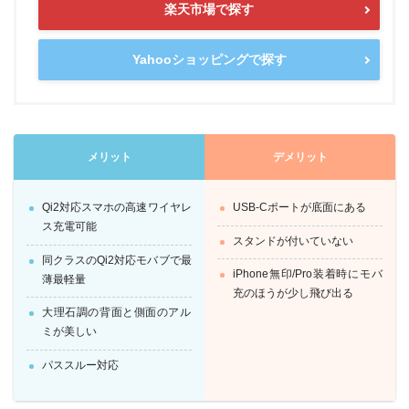
楽天市場で探す
Yahooショッピングで探す
メリット
デメリット
Qi2対応スマホの高速ワイヤレ
USB-Cポートが底面にある
ス充電可能
スタンドが付いていない
同クラスのQi2対応モバブで最
iPhone無印/Pro装着時にモバ
薄最軽量
充のほうが少し飛び出る
大理石調の背面と側面のアル
ミが美しい
パススルー対応