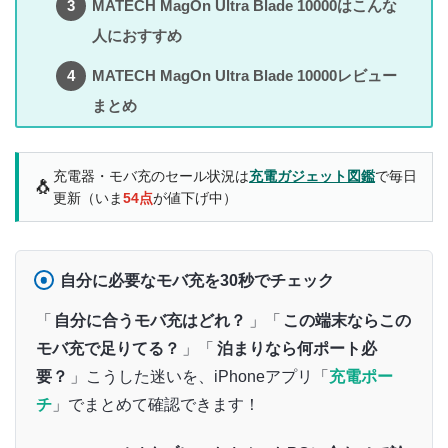
MATECH MagOn Ultra Blade 10000はこんな
人におすすめ
MATECH MagOn Ultra Blade 10000レビュー
まとめ
充電器・モバ充のセール状況は
充電ガジェット図鑑
で毎日
🐧
更新（いま
54点
が値下げ中）
自分に必要なモバ充を30秒でチェック
「
自分に合うモバ充はどれ？
」「
この端末ならこの
モバ充で足りてる？
」「
泊まりなら何ポート必
要？
」こうした迷いを、iPhoneアプリ「
充電ポー
チ
」でまとめて確認できます！