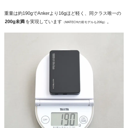
重量は約190gでAnkerより16gほど軽く、同クラス唯一の
200g未満
を実現しています
。
（MATECHの前モデルも206g）