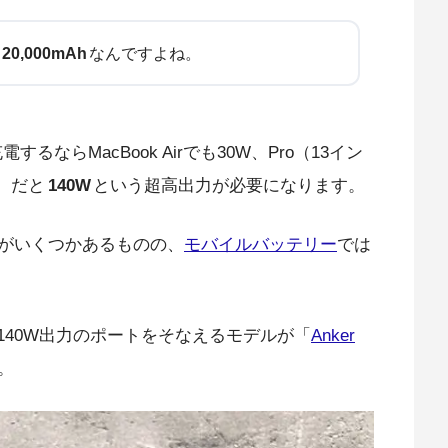
20,000mAh
なんですよね。
ならMacBook Airでも30W、Pro（13イン
1）だと
140W
という超高出力が必要になります。
がいくつかあるものの、
モバイルバッテリー
では
大140W出力のポートをそなえるモデルが「
Anker
。