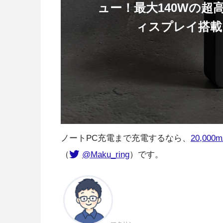
ュー！最大140Wの
ィスプレイ搭載
ノートPC充電まで充電するなら、
20,0
（
@Maku_ring
）です。