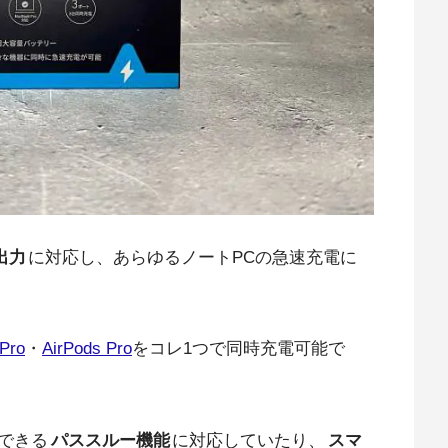
出力
に対応し、あらゆるノートPCの急速充電に
 Pro
・
AirPods Pro
をコレ1つで同時充電可能で
できる
パススルー機能
に対応していたり、
スマ