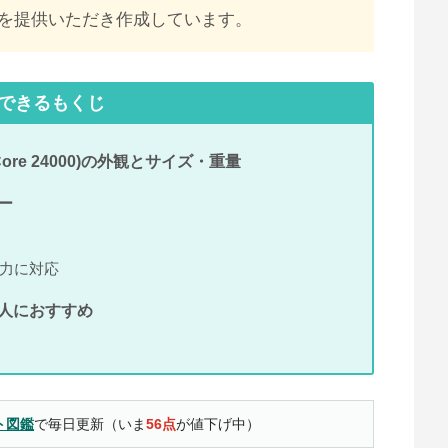
を提供いただき作成しています。
できるもくじ
werCore 24000)の外観とサイズ・重量
ュー
出力に対応
こんな人におすすめ
ト図鑑
で毎日更新（いま
56点
が値下げ中）