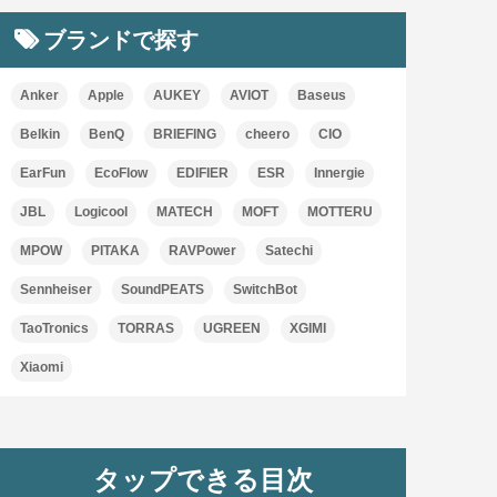
ブランドで探す
Anker
Apple
AUKEY
AVIOT
Baseus
Belkin
BenQ
BRIEFING
cheero
CIO
EarFun
EcoFlow
EDIFIER
ESR
Innergie
JBL
Logicool
MATECH
MOFT
MOTTERU
MPOW
PITAKA
RAVPower
Satechi
Sennheiser
SoundPEATS
SwitchBot
TaoTronics
TORRAS
UGREEN
XGIMI
Xiaomi
タップできる目次