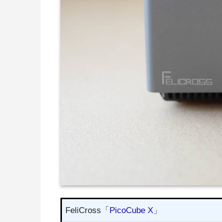
FeliCross「
PicoCube X
」