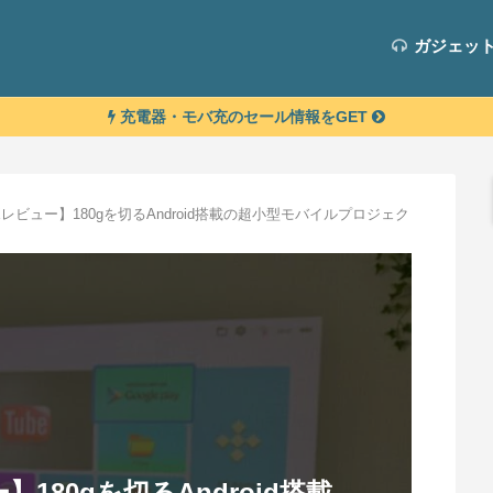
ガジェッ
充電器・モバ充のセール情報をGET
be Xレビュー】180gを切るAndroid搭載の超小型モバイルプロジェク
ー】180gを切るAndroid搭載