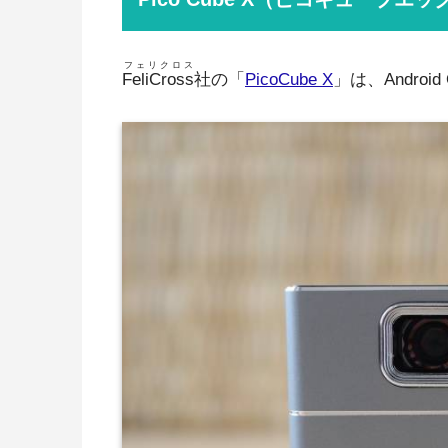
フェリクロス
FeliCross
社の「
PicoCube X
」は、Andro