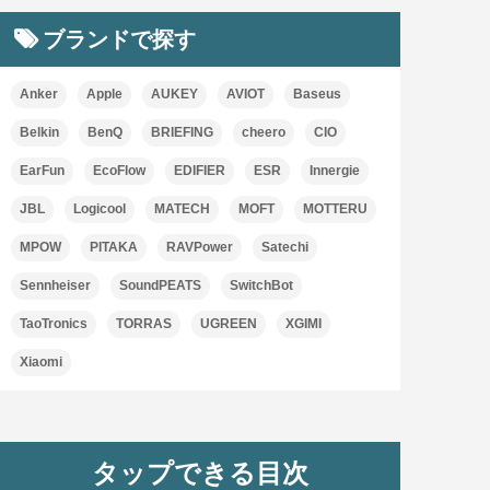
ブランドで探す
Anker
Apple
AUKEY
AVIOT
Baseus
Belkin
BenQ
BRIEFING
cheero
CIO
EarFun
EcoFlow
EDIFIER
ESR
Innergie
JBL
Logicool
MATECH
MOFT
MOTTERU
MPOW
PITAKA
RAVPower
Satechi
Sennheiser
SoundPEATS
SwitchBot
TaoTronics
TORRAS
UGREEN
XGIMI
Xiaomi
タップできる目次