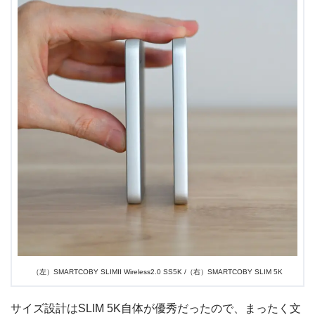
（左）SMARTCOBY SLIMII Wireless2.0 SS5K /（右）SMARTCOBY SLIM 5K
サイズ設計はSLIM 5K自体が優秀だったので、まったく文