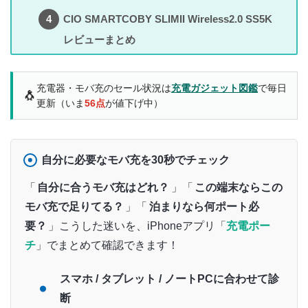
CIO SMARTCOBY SLIMII Wireless2.0 SS5K
レビューまとめ
充電器・モバ充のセール状況は
充電ガジェット図鑑
で毎日
🐧
更新（いま
56点
が値下げ中）
自分に必要なモバ充を30秒でチェック
「
自分に合うモバ充はどれ？
」「
この端末ならこの
モバ充で足りてる？
」「
泊まりなら何ポート必
要？
」こうした迷いを、iPhoneアプリ「
充電ポー
チ
」でまとめて確認できます！
スマホ / タブレット / ノートPCに合わせて診
断