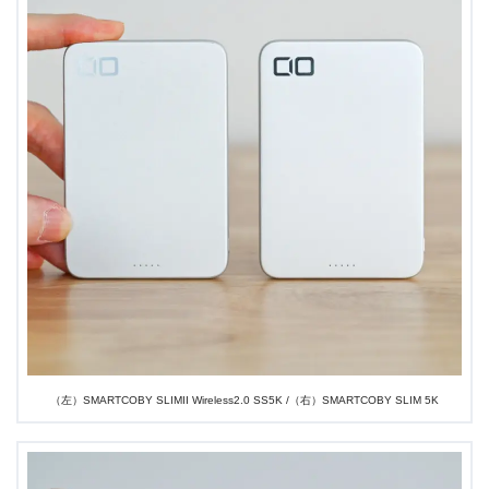
（左）SMARTCOBY SLIMII Wireless2.0 SS5K /（右）SMARTCOBY SLIM 5K