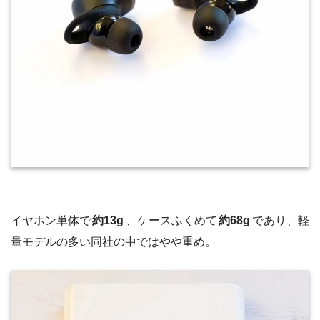
イヤホン単体で
約13g
、ケースふくめて
約68g
であり、軽
量モデルの多い同社の中ではやや重め。