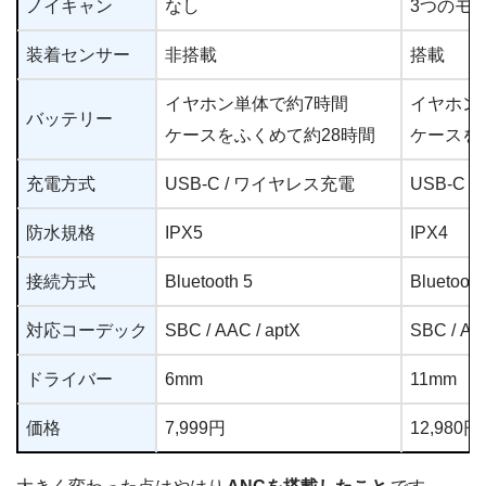
ノイキャン
なし
3つのモ
装着センサー
非搭載
搭載
イヤホン単体で約7時間
イヤホン
バッテリー
ケースをふくめて約28時間
ケースを
充電方式
USB-C / ワイヤレス充電
USB-C 
防水規格
IPX5
IPX4
接続方式
Bluetooth 5
Bluetooth
対応コーデック
SBC / AAC / aptX
SBC / A
ドライバー
6mm
11mm
価格
7,999円
12,980円