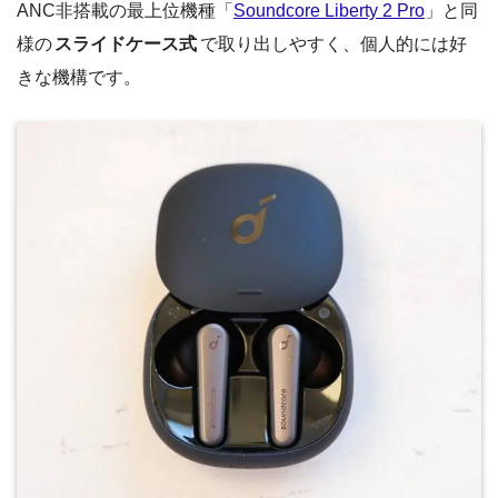
ANC非搭載の最上位機種「
Soundcore Liberty 2 Pro
」と同
様の
スライドケース式
で取り出しやすく、個人的には好
きな機構です。