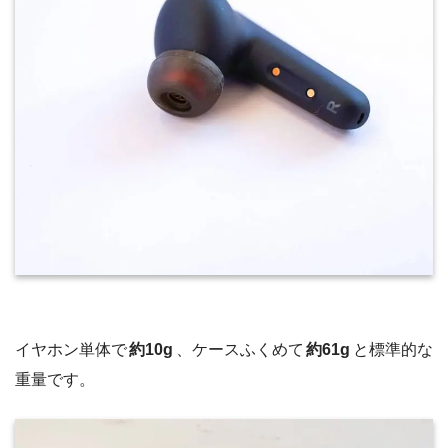
イヤホン単体で
約10g
、ケースふくめて
約61g
と標準的な
重量です。