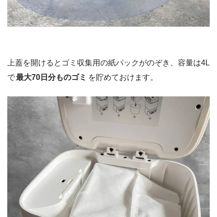
上蓋を開けるとゴミ収集用の紙パックがのぞき、容量は4L
で
最大70日分ものゴミ
を貯めておけます。