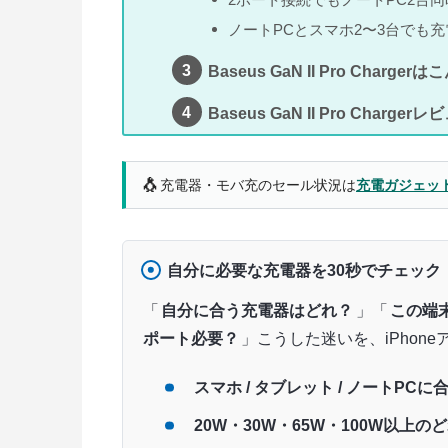
ノートPCとスマホ2〜3台でも
Baseus GaN II Pro Charg
Baseus GaN II Pro Charge
🐧
充電器・モバ充のセール状況は
充電ガジェッ
自分に必要な充電器を30秒でチェック
「
自分に合う充電器はどれ？
」「
この端
ポート必要？
」こうした迷いを、iPhone
スマホ / タブレット / ノートPC
20W・30W・65W・100W以上