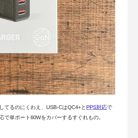
てるのにくわえ、USB-CはQC4+と
PPS対応
で
3.0対応で単ポート60Wをカバーするすぐれもの。