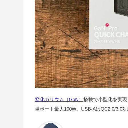
窒化ガリウム（GaN）
搭載で小型化を実現し
単ポート最大100W、USB-AはQC2.0/