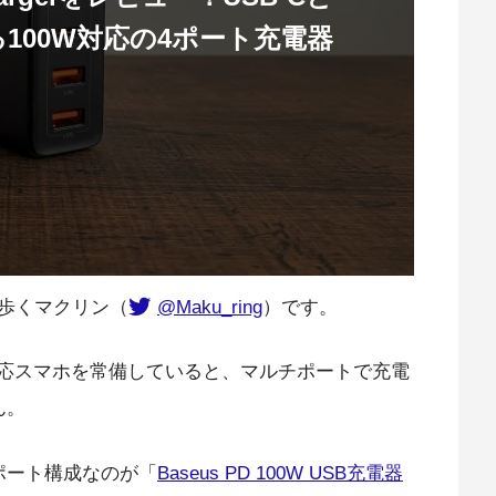
る100W対応の4ポート充電器
歩くマクリン（
@Maku_ring
）です。
e、PPS対応スマホを常備していると、マルチポートで充電
ん。
ポート構成なのが「
Baseus PD 100W USB充電器