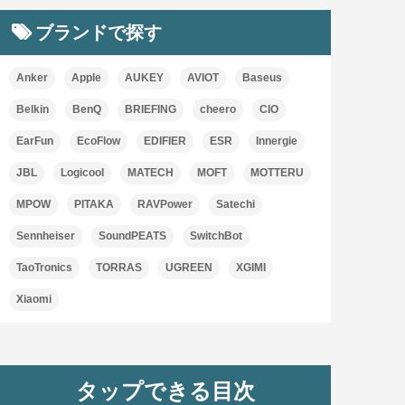
ブランドで探す
Anker
Apple
AUKEY
AVIOT
Baseus
Belkin
BenQ
BRIEFING
cheero
CIO
EarFun
EcoFlow
EDIFIER
ESR
Innergie
JBL
Logicool
MATECH
MOFT
MOTTERU
MPOW
PITAKA
RAVPower
Satechi
Sennheiser
SoundPEATS
SwitchBot
TaoTronics
TORRAS
UGREEN
XGIMI
Xiaomi
タップできる目次