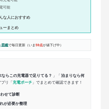
充電可能
erはこんな人におすすめ
rレビューまとめ
ト図鑑
で毎日更新（いま
59点
が値下げ中）
末ならこの充電器で足りてる？
」「
泊まりなら何
アプリ「
充電ポーチ
」でまとめて確認できます！
に合わせて診断
のどれが必要か整理