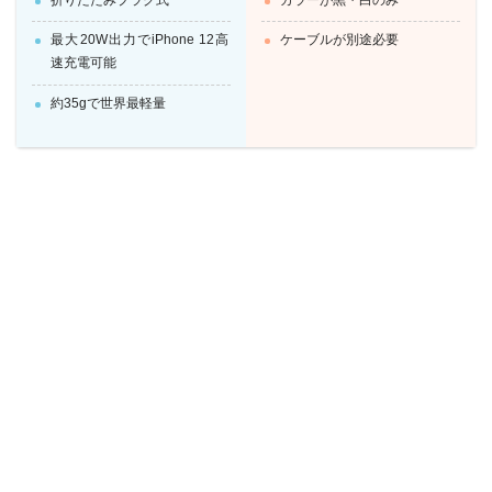
折りたたみプラグ式
カラーが黒・白のみ
最大20W出力でiPhone 12高
ケーブルが別途必要
速充電可能
約35gで世界最軽量