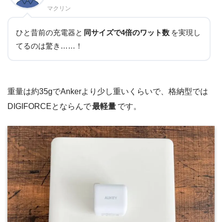
マクリン
ひと昔前の充電器と
同サイズで4倍のワット数
を実現し
てるのは驚き……！
重量は約35gでAnkerより少し重いくらいで、格納型では
DIGIFORCEとならんで
最軽量
です。