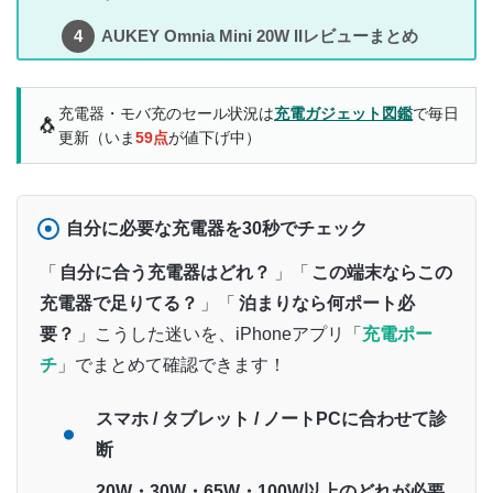
AUKEY Omnia Mini 20W IIレビューまとめ
充電器・モバ充のセール状況は
充電ガジェット図鑑
で毎日
🐧
更新（いま
59点
が値下げ中）
自分に必要な充電器を30秒でチェック
「
自分に合う充電器はどれ？
」「
この端末ならこの
充電器で足りてる？
」「
泊まりなら何ポート必
要？
」こうした迷いを、iPhoneアプリ「
充電ポー
チ
」でまとめて確認できます！
スマホ / タブレット / ノートPCに合わせて診
断
20W・30W・65W・100W以上のどれが必要