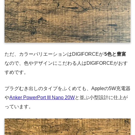
ただ、カラーバリエーションはDIGIFORCEが
5色と豊富
なので、色やデザインにこだわる人はDIGIFORCEがおす
すめです。
プラグむき出しのタイプをふくめても、Appleの5W充電器
や
Anker PowerPort III Nano 20W
と並ぶ小型設計に仕上が
っています。