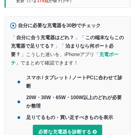
更新（いま
175点
が値下げ中）
自分に必要な充電器を30秒でチェック
「
自分に合う充電器はどれ？
」「
この端末ならこの
充電器で足りてる？
」「
泊まりなら何ポート必
要？
」こうした迷いを、iPhoneアプリ「
充電ポー
チ
」でまとめて確認できます！
スマホ / タブレット / ノートPCに合わせて診
断
20W・30W・65W・100W以上のどれが必要
か整理
足りてるもの・買い足すべきものを表示
必要な充電器を診断する