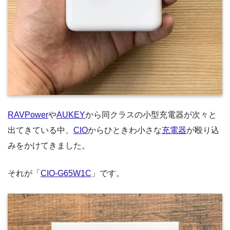
RAVPower
や
AUKEY
から同クラスの小型充電器が次々と
出てきている中、
CIO
からひときわ小さな
充電器
が殴り込
みをかけてきました。
それが「
CIO-G65W1C
」です。