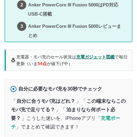
Anker PowerCore III Fusion 5000はPD対応
USB-C搭載
Anker PowerCore III Fusion 5000レビューま
とめ
充電器・モバ充のセール状況は
充電ガジェット図鑑
で毎日
🐧
更新（いま
54点
が値下げ中）
自分に必要なモバ充を30秒でチェック
「
自分に合うモバ充はどれ？
」「
この端末ならこの
モバ充で足りてる？
」「
泊まりなら何ポート必
要？
」こうした迷いを、iPhoneアプリ「
充電ポー
チ
」でまとめて確認できます！