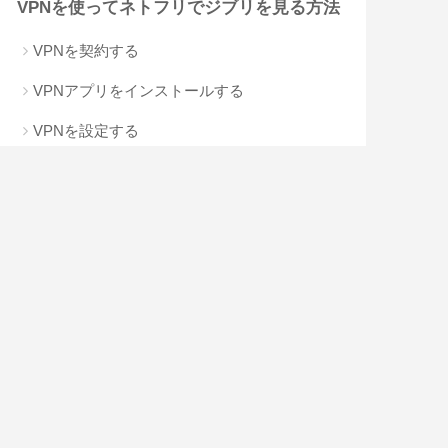
VPNを使ってネトフリでジブリを見る方法
VPNを契約する
VPNアプリをインストールする
VPNを設定する
VPNを使ってNetflixでジブリ作品を見る
ネトフリでジブリを見るのにおすすめの
VPN5選
NordVPN
ExpressVPN
Surfshark
CyberGhost