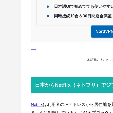
日本語UIで初めてでも使いやす
同時接続10台＆30日間返金保証
NordV
本記事のリンクに
日本からNetflix（ネトフリ）で
Netflix
は利用者のIPアドレスから居住地
るように制限しています（
ジオブロック