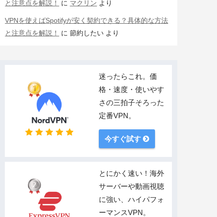
と注意点を解説！
に
マクリン
より
VPNを使えばSpotifyが安く契約できる？具体的な方法
と注意点を解説！
に
節約したい
より
迷ったらこれ。価
格・速度・使いやす
さの三拍子そろった
定番VPN。
今すぐ試す
とにかく速い！海外
サーバーや動画視聴
に強い、ハイパフォ
ーマンスVPN。