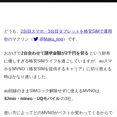
どうも、
2台目スマホ・3台目タブレットを格安SIMで運用
中
のマクリン（
@Maku_ring
）です。
おかげで
2台合わせて請求金額が2千円を切る
という財布
に優しすぎる格安SIMライフを過ごしていますが、auスマ
ホをMVNO（格安SIMを提供するキャリア）に切り替える
時はかなり迷いました。
au回線のままSIMロック解除せずに使えるMVNOは、
IIJmio・mineo・UQモバイル
の3社。
使い方によってどのMVNOがベストか変わってくるからで