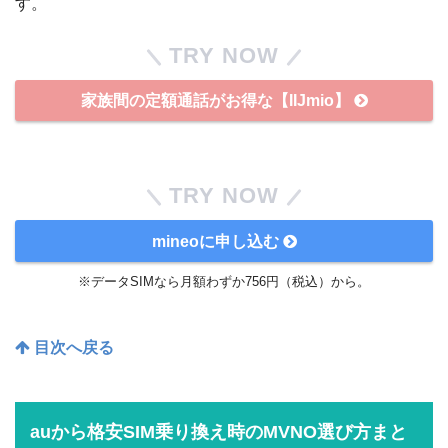
す。
TRY NOW
家族間の定額通話がお得な【IIJmio】
TRY NOW
mineoに申し込む
※データSIMなら月額わずか756円（税込）から。
目次へ戻る
auから格安SIM乗り換え時のMVNO選び方まと